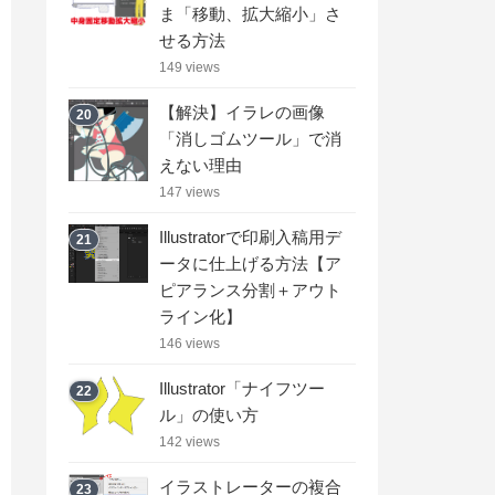
ま「移動、拡大縮小」さ
せる方法
149 views
【解決】イラレの画像
20
「消しゴムツール」で消
えない理由
147 views
Illustratorで印刷入稿用デ
21
ータに仕上げる方法【ア
ピアランス分割＋アウト
ライン化】
146 views
Illustrator「ナイフツー
22
ル」の使い方
142 views
イラストレーターの複合
23