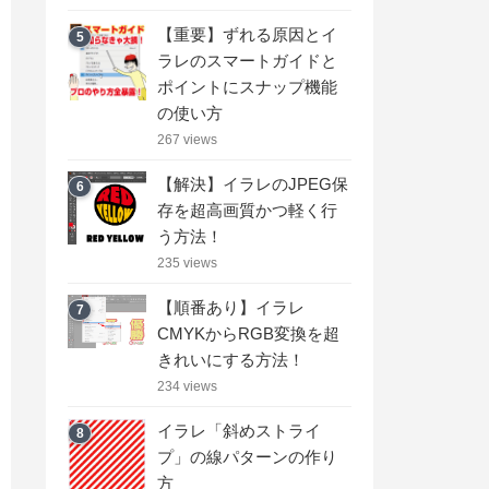
【重要】ずれる原因とイ
5
ラレのスマートガイドと
ポイントにスナップ機能
の使い方
267 views
【解決】イラレのJPEG保
6
存を超高画質かつ軽く行
う方法！
235 views
【順番あり】イラレ
7
CMYKからRGB変換を超
きれいにする方法！
234 views
イラレ「斜めストライ
8
プ」の線パターンの作り
方