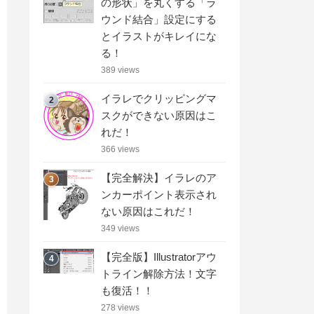
の形状」を丸くする「ラ
ウンド結合」設定にする
とイラストがキレイにな
る！
389 views
イラレでクリッピングマ
2
スクができない原因はこ
れだ！
366 views
【完全解決】イラレのア
3
ンカーポイント表示され
ない原因はこれだ！
349 views
【完全版】Illustratorアウ
4
トライン解除方法！文字
も復活！！
278 views