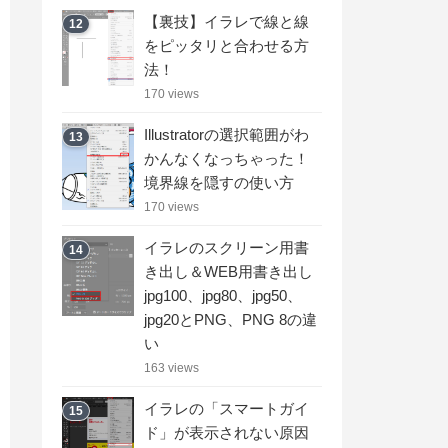
【裏技】イラレで線と線
12
をピッタリと合わせる方
法！
170 views
Illustratorの選択範囲がわ
13
かんなくなっちゃった！
境界線を隠すの使い方
170 views
イラレのスクリーン用書
14
き出し＆WEB用書き出し
jpg100、jpg80、jpg50、
jpg20とPNG、PNG 8の違
い
163 views
イラレの「スマートガイ
15
ド」が表示されない原因