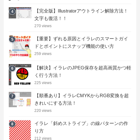
【完全版】Illustratorアウトライン解除方法！
4
文字も復活！！
270 views
【重要】ずれる原因とイラレのスマートガイ
5
ドとポイントにスナップ機能の使い方
259 views
【解決】イラレのJPEG保存を超高画質かつ軽
6
く行う方法！
225 views
【順番あり】イラレCMYKからRGB変換を超
7
きれいにする方法！
220 views
イラレ「斜めストライプ」の線パターンの作
8
り方
212 views