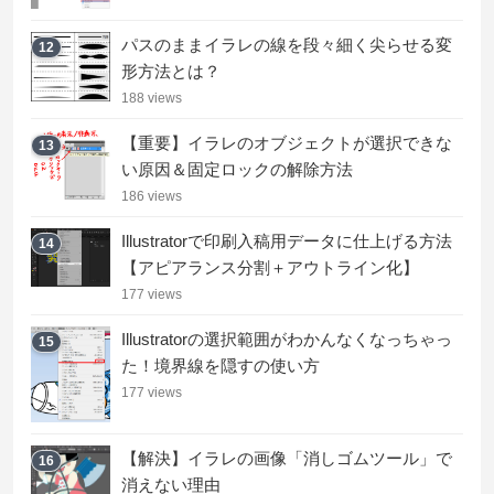
パスのままイラレの線を段々細く尖らせる変
12
形方法とは？
188 views
【重要】イラレのオブジェクトが選択できな
13
い原因＆固定ロックの解除方法
186 views
Illustratorで印刷入稿用データに仕上げる方法
14
【アピアランス分割＋アウトライン化】
177 views
Illustratorの選択範囲がわかんなくなっちゃっ
15
た！境界線を隠すの使い方
177 views
【解決】イラレの画像「消しゴムツール」で
16
消えない理由