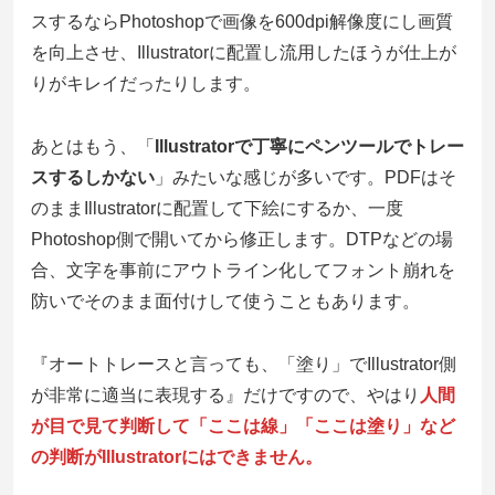
スするならPhotoshopで画像を600dpi解像度にし画質
を向上させ、Illustratorに配置し流用したほうが仕上が
りがキレイ
だったりします。
あとはもう、「
Illustratorで丁寧にペンツールでトレー
スするしかない
」みたいな感じが多いです。PDFはそ
のままIllustratorに配置して下絵にするか、一度
Photoshop側で開いてから修正します。DTPなどの場
合、文字を事前にアウトライン化してフォント崩れを
防いでそのまま面付けして使うこともあります。
『オートトレースと言っても、「塗り」でIllustrator側
が非常に適当に表現する』だけですので、やはり
人間
が目で見て判断して「ここは線」「ここは塗り」など
の判断がIllustratorにはできません。