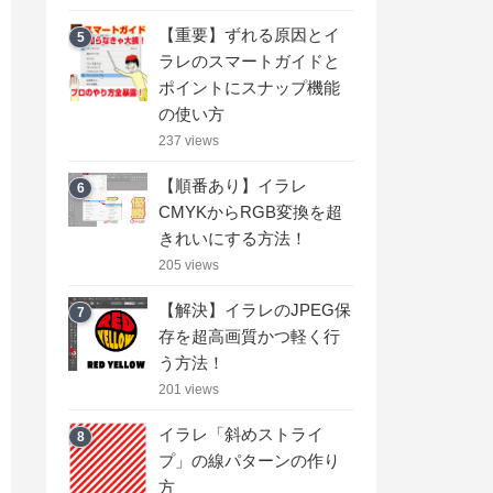
【重要】ずれる原因とイ
5
ラレのスマートガイドと
ポイントにスナップ機能
の使い方
237 views
【順番あり】イラレ
6
CMYKからRGB変換を超
きれいにする方法！
205 views
【解決】イラレのJPEG保
7
存を超高画質かつ軽く行
う方法！
201 views
イラレ「斜めストライ
8
プ」の線パターンの作り
方