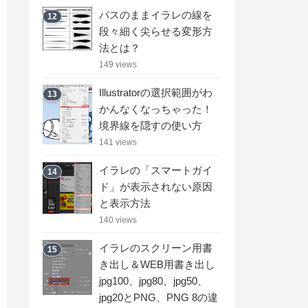
パスのままイラレの線を
12
段々細く尖らせる変形方
法とは？
149 views
Illustratorの選択範囲がわ
13
かんなくなっちゃった！
境界線を隠すの使い方
141 views
イラレの「スマートガイ
14
ド」が表示されない原因
と表示方法
140 views
イラレのスクリーン用書
15
き出し＆WEB用書き出し
jpg100、jpg80、jpg50、
jpg20とPNG、PNG 8の違