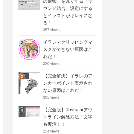
の形状」を丸くする「ラ
ウンド結合」設定にする
とイラストがキレイにな
る！
357 views
イラレでクリッピングマ
2
スクができない原因はこ
れだ！
320 views
【完全解決】イラレのア
3
ンカーポイント表示され
ない原因はこれだ！
305 views
【完全版】Illustratorアウ
4
トライン解除方法！文字
も復活！！
254 views