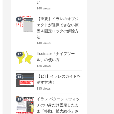
い
140 views
【重要】イラレのオブジ
16
ェクトが選択できない原
因＆固定ロックの解除方
法
140 views
Illustrator「ナイフツー
17
ル」の使い方
136 views
【1分】イラレのガイドを
18
消す方法！
135 views
イラレ パターンスウォッ
19
チの中身だけ固定したま
ま「移動、拡大縮小」さ