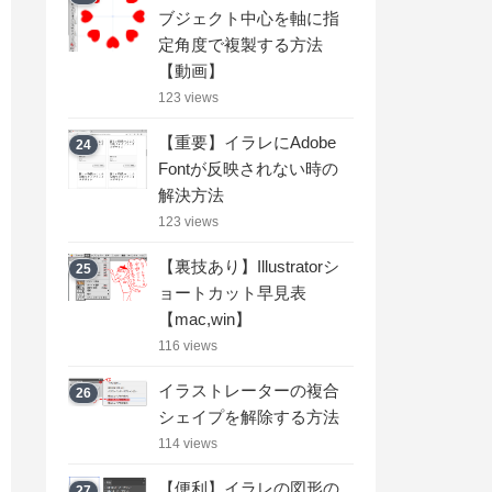
ブジェクト中心を軸に指
定角度で複製する方法
【動画】
123 views
【重要】イラレにAdobe
24
Fontが反映されない時の
解決方法
123 views
【裏技あり】Illustratorシ
25
ョートカット早見表
【mac,win】
116 views
イラストレーターの複合
26
シェイプを解除する方法
114 views
【便利】イラレの図形の
27