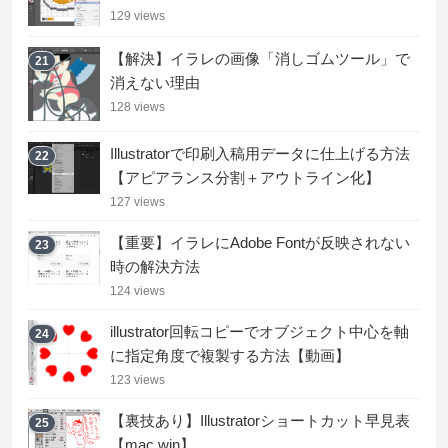
129 views
【解決】イラレの画像「消しゴムツール」で
21
消えない理由
128 views
Illustratorで印刷入稿用データに仕上げる方法
22
【アピアランス分割＋アウトライン化】
127 views
【重要】イラレにAdobe Fontが反映されない
23
時の解決方法
124 views
illustrator回転コピーでオブジェクト中心を軸
24
に指定角度で複製する方法【動画】
123 views
【裏技あり】Illustratorショートカット早見表
25
【mac,win】