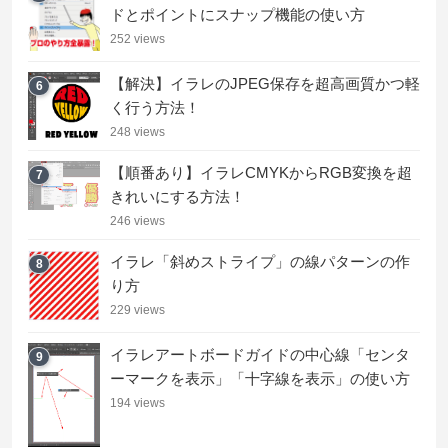
ドとポイントにスナップ機能の使い方
252 views
【解決】イラレのJPEG保存を超高画質かつ軽
6
く行う方法！
248 views
【順番あり】イラレCMYKからRGB変換を超
7
きれいにする方法！
246 views
イラレ「斜めストライプ」の線パターンの作
8
り方
229 views
イラレアートボードガイドの中心線「センタ
9
ーマークを表示」「十字線を表示」の使い方
194 views