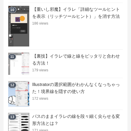
【重いし邪魔】イラレ「詳細なツールヒント
10
を表示（リッチツールヒント）」を消す方法
186 views
【裏技】イラレで線と線をピッタリと合わせ
11
る方法！
179 views
Illustratorの選択範囲がわかんなくなっちゃっ
12
た！境界線を隠すの使い方
172 views
パスのままイラレの線を段々細く尖らせる変
13
形方法とは？
171 views