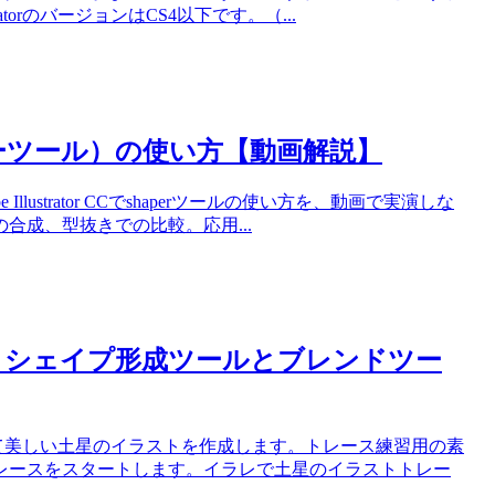
orのバージョンはCS4以下です。（...
シェイパーツール）の使い方【動画解説】
e Illustrator CCでshaperツールの使い方を、動画で実演しな
合成、型抜きでの比較。応用...
！シェイプ形成ツールとブレンドツー
活用して美しい土星のイラストを作成します。トレース練習用の素
レースをスタートします。イラレで土星のイラストトレー