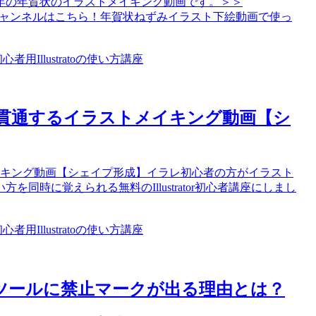
0年の年賀状のイラストメイキング動画です。 ＞＞
イラレ道場チャンネルはこちら！年賀状ねずみイラスト下絵動画で使っ
心者用Illustratoの使い方講座
貫通するイラストメイキング動画【シ
イキング動画【シェイプ形成】イラレ初心者の方がイラスト
時に覚えられる無料のIllustrator初心者講座にしまし
心者用Illustratoの使い方講座
プ形成ツールに禁止マークが出る理由とは？