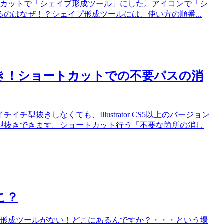
torのショートカットで「シェイプ形成ツール」にした。アイコンで「シ
のはなぜ！？シェイプ形成ツールには、使い方の順番...
の型抜き！ショートカットでの不要パスの消
抜きしなくても、Illustrator CS5以上のバージョン
型抜きできます。ショートカット行う「不要な箇所の消し
どこ？
torのシェイプ形成ツールがない！どこにあるんですか？・・・という場