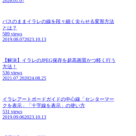
2026.01.07
パスのままイラレの線を段々細く尖らせる変形方法
とは？
589 views
2019.08.07
2023.10.13
【解決】イラレのJPEG保存を超高画質かつ軽く行う
方法！
536 views
2021.07.20
2024.08.25
イラレアートボードガイドの中心線「センターマー
クを表示」「十字線を表示」の使い方
531 views
2019.09.06
2023.10.13