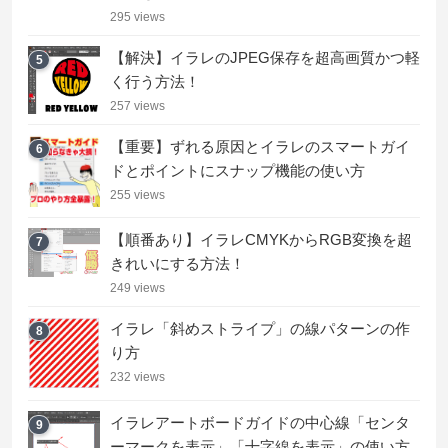
295 views
【解決】イラレのJPEG保存を超高画質かつ軽
5
く行う方法！
257 views
【重要】ずれる原因とイラレのスマートガイ
6
ドとポイントにスナップ機能の使い方
255 views
【順番あり】イラレCMYKからRGB変換を超
7
きれいにする方法！
249 views
イラレ「斜めストライプ」の線パターンの作
8
り方
232 views
イラレアートボードガイドの中心線「センタ
9
ーマークを表示」「十字線を表示」の使い方