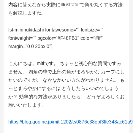
内容に答えながら実際にIllustratorで角を丸くする方法
を解説しますね。
[st-minihukidashi fontawesome="" fontsize=""
fontweight="" bgcolor="#F48FB1" color="#fff"
margin="0 0 20px 0"]
こんにちは。mitiです。 ちょっと初心的な質問ですみ
ません。 四角の枠で上部の角がまろやかな カーブにし
たいのですが、 なかなかいい方法がわかりません。 も
っとまろやかにするには どうしたらいいのでしょう
か？ 効率的な方法がありましたら、 どうぞよろしくお
願いいたします。
https://blog.goo.ne.jp/miti1202/e/0876c38ebf3ffe348ac61a