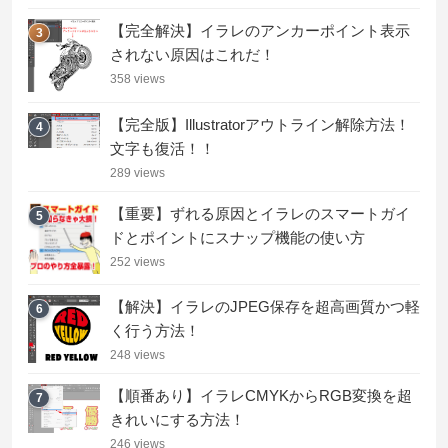
【完全解決】イラレのアンカーポイント表示
3
されない原因はこれだ！
358 views
【完全版】Illustratorアウトライン解除方法！
4
文字も復活！！
289 views
【重要】ずれる原因とイラレのスマートガイ
5
ドとポイントにスナップ機能の使い方
252 views
【解決】イラレのJPEG保存を超高画質かつ軽
6
く行う方法！
248 views
【順番あり】イラレCMYKからRGB変換を超
7
きれいにする方法！
246 views