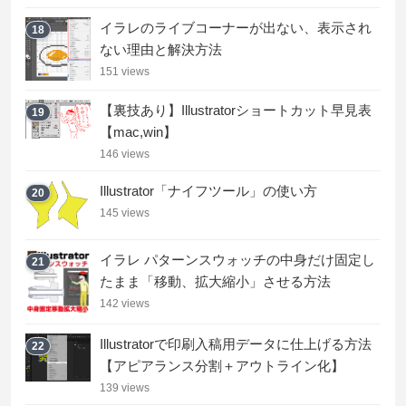
イラレのライブコーナーが出ない、表示され
18
ない理由と解決方法
151 views
【裏技あり】Illustratorショートカット早見表
19
【mac,win】
146 views
Illustrator「ナイフツール」の使い方
20
145 views
イラレ パターンスウォッチの中身だけ固定し
21
たまま「移動、拡大縮小」させる方法
142 views
Illustratorで印刷入稿用データに仕上げる方法
22
【アピアランス分割＋アウトライン化】
139 views