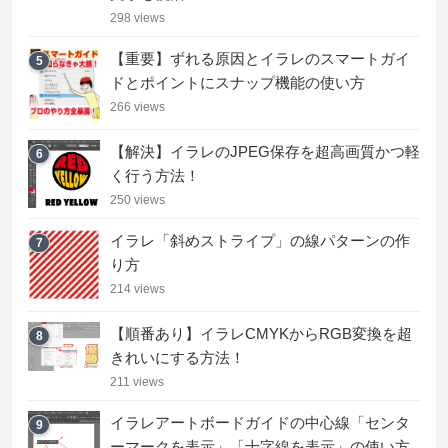
298 views
【重要】ずれる原因とイラレのスマートガイ
5
ドとポイントにスナップ機能の使い方
266 views
【解決】イラレのJPEG保存を超高画質かつ軽
6
く行う方法！
250 views
イラレ「斜めストライプ」の線パターンの作
7
り方
214 views
【順番あり】イラレCMYKからRGB変換を超
8
きれいにする方法！
211 views
イラレアートボードガイドの中心線「センタ
9
ーマークを表示」「十字線を表示」の使い方