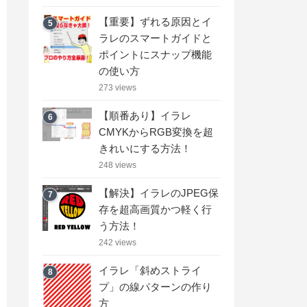
【重要】ずれる原因とイ
5
ラレのスマートガイドと
ポイントにスナップ機能
の使い方
273 views
【順番あり】イラレ
6
CMYKからRGB変換を超
きれいにする方法！
248 views
【解決】イラレのJPEG保
7
存を超高画質かつ軽く行
う方法！
242 views
イラレ「斜めストライ
8
プ」の線パターンの作り
方