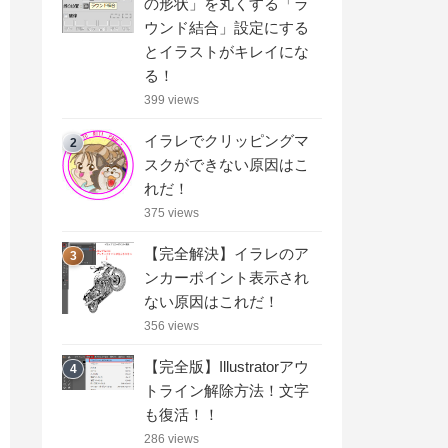
の形状」を丸くする「ラ
ウンド結合」設定にする
とイラストがキレイにな
る！
399 views
イラレでクリッピングマ
2
スクができない原因はこ
れだ！
375 views
【完全解決】イラレのア
3
ンカーポイント表示され
ない原因はこれだ！
356 views
【完全版】Illustratorアウ
4
トライン解除方法！文字
も復活！！
286 views