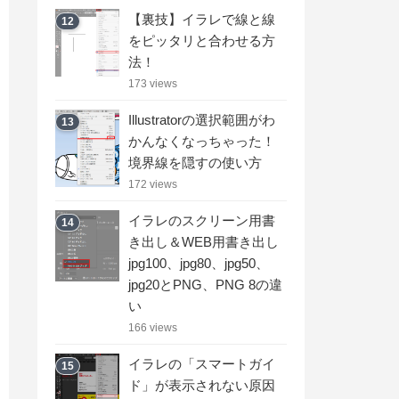
【裏技】イラレで線と線
12
をピッタリと合わせる方
法！
173 views
Illustratorの選択範囲がわ
13
かんなくなっちゃった！
境界線を隠すの使い方
172 views
イラレのスクリーン用書
14
き出し＆WEB用書き出し
jpg100、jpg80、jpg50、
jpg20とPNG、PNG 8の違
い
166 views
イラレの「スマートガイ
15
ド」が表示されない原因