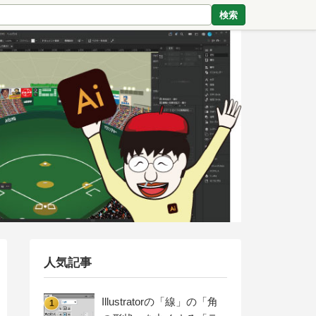
検索
人気記事
Illustratorの「線」の「角
1