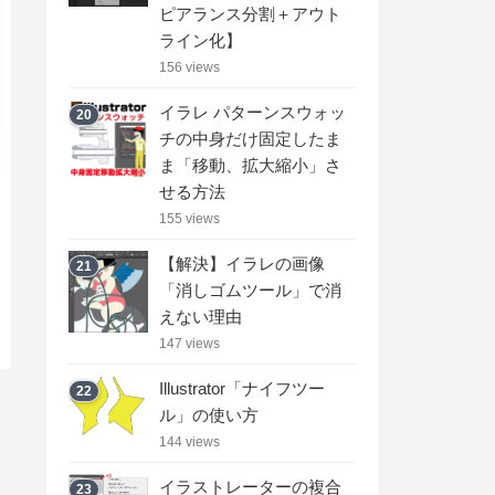
ピアランス分割＋アウト
ライン化】
156 views
イラレ パターンスウォッ
20
チの中身だけ固定したま
ま「移動、拡大縮小」さ
せる方法
155 views
【解決】イラレの画像
21
「消しゴムツール」で消
えない理由
147 views
Illustrator「ナイフツー
22
ル」の使い方
144 views
イラストレーターの複合
23