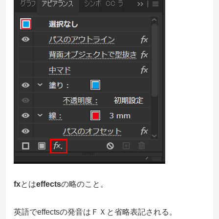
fx
とは
effects
の略のこと。
英語でeffectsの発音はＦＸと省略表記される。