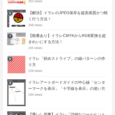
252 views
【解決】イラレのJPEG保存を超高画質かつ軽
6
く行う方法！
248 views
【順番あり】イラレCMYKからRGB変換を超
7
きれいにする方法！
245 views
イラレ「斜めストライプ」の線パターンの作
8
り方
228 views
イラレアートボードガイドの中心線「センタ
9
ーマークを表示」「十字線を表示」の使い方
194 views
【重いし邪魔】イラレ「詳細なツールヒント
10