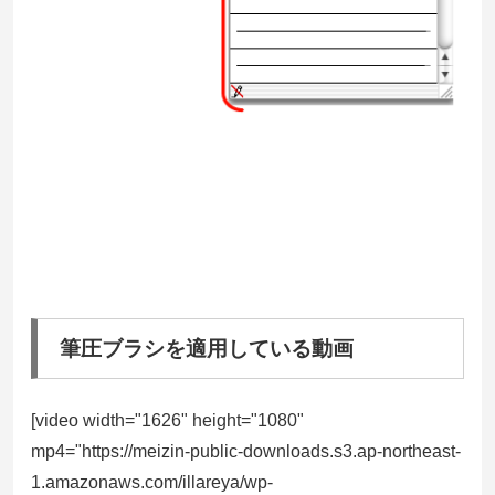
筆圧ブラシを適用している動画
[video width="1626" height="1080"
mp4="https://meizin-public-downloads.s3.ap-northeast-
1.amazonaws.com/illareya/wp-