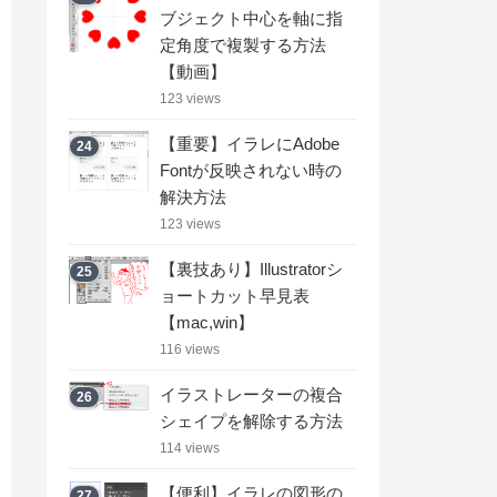
ブジェクト中心を軸に指
定角度で複製する方法
【動画】
123 views
【重要】イラレにAdobe
24
Fontが反映されない時の
解決方法
123 views
【裏技あり】Illustratorシ
25
ョートカット早見表
【mac,win】
116 views
イラストレーターの複合
26
シェイプを解除する方法
114 views
【便利】イラレの図形の
27