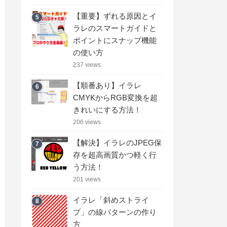
【重要】ずれる原因とイ
5
ラレのスマートガイドと
ポイントにスナップ機能
の使い方
237 views
【順番あり】イラレ
6
CMYKからRGB変換を超
きれいにする方法！
206 views
【解決】イラレのJPEG保
7
存を超高画質かつ軽く行
う方法！
201 views
イラレ「斜めストライ
8
プ」の線パターンの作り
方