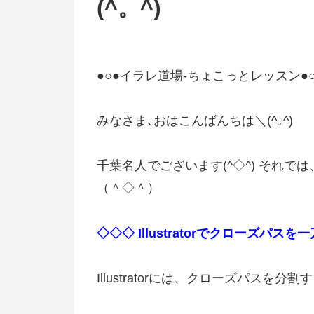
(^。^)
●○●イラレ道場-ちょこっとレッスン●○
みなさま､おはこんばんちは＼(^｡^)
千葉名人でございます(^◇^) それ
（＾◇＾）
◇◇◇ Illustratorでクローズパス
Illustratorには、クローズパスを