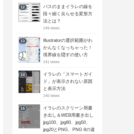
パスのままイラレの線を
12
段々細く尖らせる変形方
法とは？
149 views
Illustratorの選択範囲がわ
13
かんなくなっちゃった！
境界線を隠すの使い方
141 views
イラレの「スマートガイ
14
ド」が表示されない原因
と表示方法
140 views
イラレのスクリーン用書
15
き出し＆WEB用書き出し
jpg100、jpg80、jpg50、
jpg20とPNG、PNG 8の違