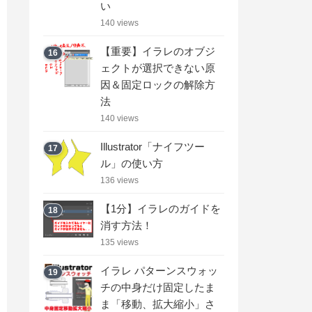
い
140 views
【重要】イラレのオブジ
16
ェクトが選択できない原
因＆固定ロックの解除方
法
140 views
Illustrator「ナイフツー
17
ル」の使い方
136 views
【1分】イラレのガイドを
18
消す方法！
135 views
イラレ パターンスウォッ
19
チの中身だけ固定したま
ま「移動、拡大縮小」さ