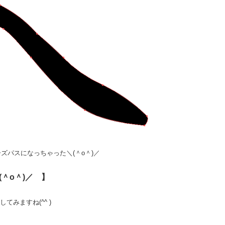
になっちゃった＼(＾o＾)／
＾o＾)／ 】
みますね(^^ )