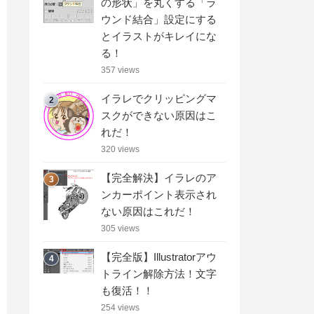
の形状」を丸くする「ラ
ウンド結合」設定にする
とイラストがキレイにな
る！
357 views
イラレでクリッピングマ
2
スクができない原因はこ
れだ！
320 views
【完全解決】イラレのア
3
ンカーポイント表示され
ない原因はこれだ！
305 views
【完全版】Illustratorアウ
4
トライン解除方法！文字
も復活！！
254 views