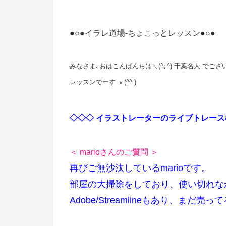
●○●イラレ道場-ちょこっとレッスン●○●
みなさま､おはこんばんちは＼(^｡^) 千葉名人 でございます
レッスンでーす ｖ(^^ )
◇◇◇ イラストレーターのライブトレー
＜ marioさんのご質問 ＞
再びご無沙汰しているmarioです。
部屋の大掃除をしており、使い切れな
Adobe/Streamlineもあり、ま