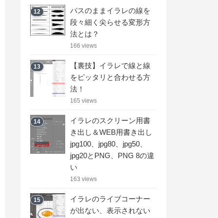
パスのままイラレの線を
12
段々細く尖らせる変形方
法とは？
166 views
【裏技】イラレで線と線
13
をピッタリと合わせる方
法！
165 views
イラレのスクリーン用書
14
き出し＆WEB用書き出し
jpg100、jpg80、jpg50、
jpg20とPNG、PNG 8の違
い
163 views
イラレのライブコーナー
15
が出ない、表示されない