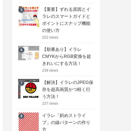
【重要】ずれる原因とイ
5
ラレのスマートガイドと
ポイントにスナップ機能
の使い方
252 views
【順番あり】イラレ
6
CMYKからRGB変換を超
きれいにする方法！
239 views
【解決】イラレのJPEG保
7
存を超高画質かつ軽く行
う方法！
237 views
イラレ「斜めストライ
8
プ」の線パターンの作り
方