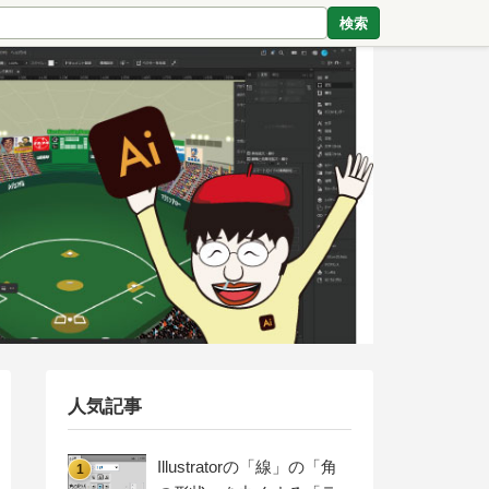
検索
人気記事
Illustratorの「線」の「角
1