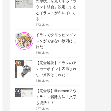
の形状」を丸くする「ラ
ウンド結合」設定にする
とイラストがキレイにな
る！
373 views
イラレでクリッピングマ
2
スクができない原因はこ
れだ！
366 views
【完全解決】イラレのア
3
ンカーポイント表示され
ない原因はこれだ！
346 views
【完全版】Illustratorアウ
4
トライン解除方法！文字
も復活！！
277 views