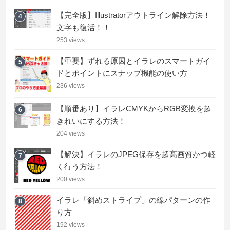
【完全版】Illustratorアウトライン解除方法！
4
文字も復活！！
253 views
【重要】ずれる原因とイラレのスマートガイ
5
ドとポイントにスナップ機能の使い方
236 views
【順番あり】イラレCMYKからRGB変換を超
6
きれいにする方法！
204 views
【解決】イラレのJPEG保存を超高画質かつ軽
7
く行う方法！
200 views
イラレ「斜めストライプ」の線パターンの作
8
り方
192 views