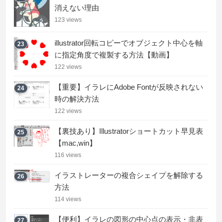
消えない理由
123 views
illustrator回転コピーでオブジェクト中心を軸
23
に指定角度で複製する方法【動画】
122 views
【重要】イラレにAdobe Fontが反映されない
24
時の解決方法
122 views
【裏技あり】Illustratorショートカット早見表
25
【mac,win】
116 views
イラストレーターの複合シェイプを解除する
26
方法
114 views
【便利】イラレの図形の中心点の表示・非表
27