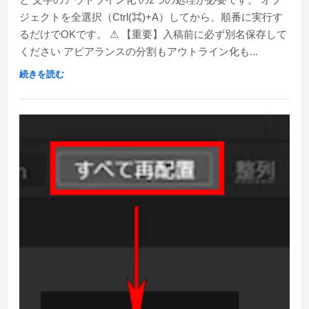
ジェクトを全選択（Ctrl(⌘)+A）してから、順番に実行す
るだけでOKです。 ⚠ 【重要】入稿前に必ず別名保存して
ください アピアランスの分割もアウトライン化も...
続きを読む