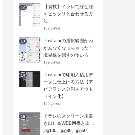
【裏技】イラレで線と線
12
をピッタリと合わせる方
法！
182 views
Illustratorの選択範囲がわ
13
かんなくなっちゃった！
境界線を隠すの使い方
179 views
Illustratorで印刷入稿用デ
14
ータに仕上げる方法【ア
ピアランス分割＋アウト
ライン化】
169 views
イラレのスクリーン用書
15
き出し＆WEB用書き出し
jpg100、jpg80、jpg50、