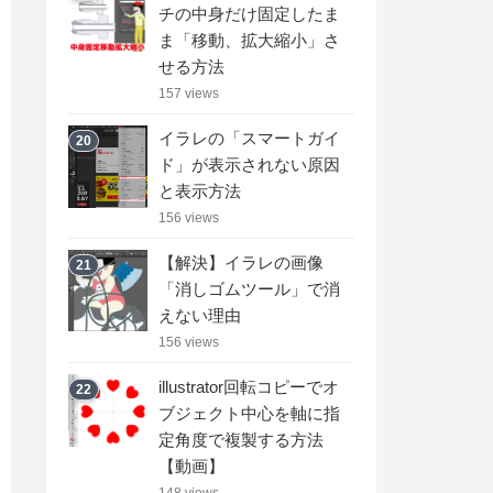
チの中身だけ固定したま
ま「移動、拡大縮小」さ
せる方法
157 views
イラレの「スマートガイ
20
ド」が表示されない原因
と表示方法
156 views
【解決】イラレの画像
21
「消しゴムツール」で消
えない理由
156 views
illustrator回転コピーでオ
22
ブジェクト中心を軸に指
定角度で複製する方法
【動画】
148 views