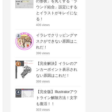
の形状」を丸くする「ラ
ウンド結合」設定にする
とイラストがキレイにな
る！
406 views
イラレでクリッピングマ
2
スクができない原因はこ
れだ！
396 views
【完全解決】イラレのア
3
ンカーポイント表示され
ない原因はこれだ！
366 views
【完全版】Illustratorアウ
4
トライン解除方法！文字
も復活！！
303 views