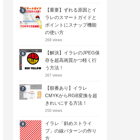
【重要】ずれる原因とイ
5
ラレのスマートガイドと
ポイントにスナップ機能
の使い方
268 views
【解決】イラレのJPEG保
6
存を超高画質かつ軽く行
う方法！
267 views
【順番あり】イラレ
7
CMYKからRGB変換を超
きれいにする方法！
250 views
イラレ「斜めストライ
8
プ」の線パターンの作り
方