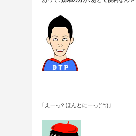
あって､
効果の方が､あとで便利
なんやで
｢えーっ? ほんとにーっ(^^;)｣