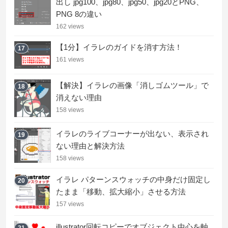
出し jpg100、jpg80、jpg50、jpg20とPNG、
PNG 8の違い
162 views
【1分】イラレのガイドを消す方法！
17
161 views
【解決】イラレの画像「消しゴムツール」で
18
消えない理由
158 views
イラレのライブコーナーが出ない、表示され
19
ない理由と解決方法
158 views
イラレ パターンスウォッチの中身だけ固定し
20
たまま「移動、拡大縮小」させる方法
157 views
illustrator回転コピーでオブジェクト中心を軸