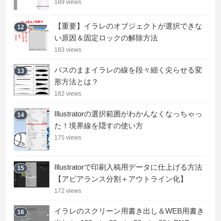
189 views
【重要】イラレのオブジェクトが選択できな
12
い原因＆固定ロックの解除方法
183 views
パスのままイラレの線を段々細く尖らせる変
13
形方法とは？
182 views
Illustratorの選択範囲がわかんなくなっちゃっ
14
た！境界線を隠すの使い方
175 views
Illustratorで印刷入稿用データに仕上げる方法
15
【アピアランス分割＋アウトライン化】
172 views
イラレのスクリーン用書き出し＆WEB用書き
16