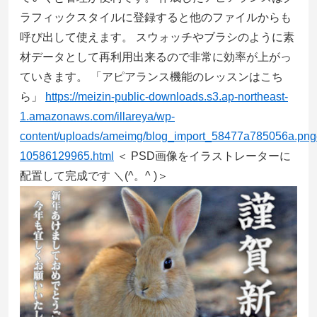
ラフィックスタイルに登録すると他のファイルからも
呼び出して使えます。 スウォッチやブラシのように素
材データとして再利用出来るので非常に効率が上がっ
ていきます。 「アピアランス機能のレッスンはこち
ら」
https://meizin-public-downloads.s3.ap-northeast-
1.amazonaws.com/illareya/wp-
content/uploads/ameimg/blog_import_58477a785056a.pnge
10586129965.html
＜ PSD画像をイラストレーターに
配置して完成です ＼(^。^ )＞