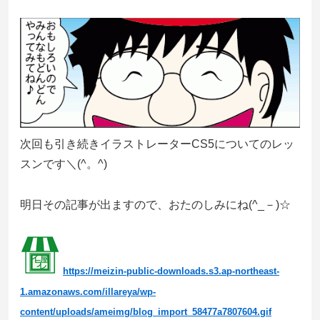
次回も引き続きイラストレーターCS5についてのレッ
スンです＼(^。^)
明日その記事が出ますので、おたのしみにね(^_－)☆
https://meizin-public-downloads.s3.ap-northeast-
1.amazonaws.com/illareya/wp-
content/uploads/ameimg/blog_import_58477a7807604.gif