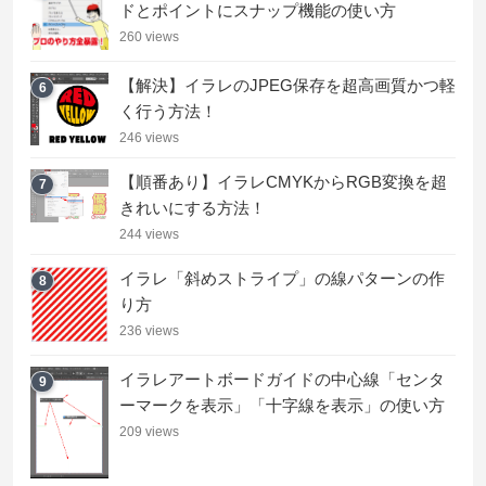
ドとポイントにスナップ機能の使い方
260 views
【解決】イラレのJPEG保存を超高画質かつ軽
6
く行う方法！
246 views
【順番あり】イラレCMYKからRGB変換を超
7
きれいにする方法！
244 views
イラレ「斜めストライプ」の線パターンの作
8
り方
236 views
イラレアートボードガイドの中心線「センタ
9
ーマークを表示」「十字線を表示」の使い方
209 views