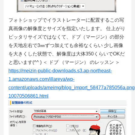
フォトショップでイラストレーターに配置するこの写
真画像の解像度とサイズを指定いたします。 仕上がり
ピッタリサイズではなくて、ドブ（マージン）の部分
を天地左右で3㎜ずつ加えても余裕なくらい 少し画像
を大きくした状態で、解像度は大体350くらいでOKだ
と思います(^^ ) ＜ ドブ （マージン） のレッスン ＞
https://meizin-public-downloads.s3.ap-northeast-
1.amazonaws.com/illareya/wp-
content/uploads/ameimg/blog_import_58477a785056a.pnge
10070506861.html