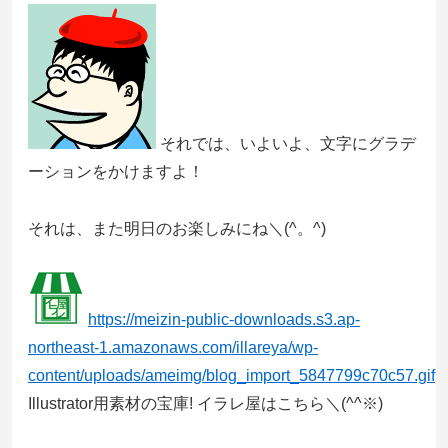
それでは、いよいよ、文字にグラデ
ーションをかけますよ！
それは、また明日のお楽しみにね＼(^。^)
https://meizin-public-downloads.s3.ap-
northeast-1.amazonaws.com/illareya/wp-
content/uploads/ameimg/blog_import_5847799c70c57.gif
Illustrator用素材の宝庫! イラレ屋はこちら＼(^^※)